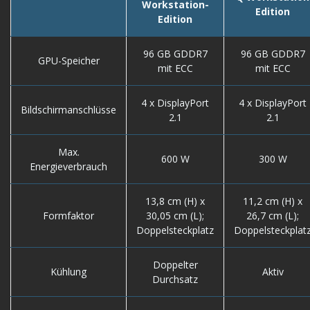
Workstation-
Edition
Edition
96 GB GDDR7
96 GB GDDR7
GPU-Speicher
mit ECC
mit ECC
4 x DisplayPort
4 x DisplayPort
Bildschirmanschlüsse
2.1
2.1
Max.
600 W
300 W
Energieverbrauch
13,8 cm (H) x
11,2 cm (H) x
Formfaktor
30,05 cm (L);
26,7 cm (L);
Doppelsteckplatz
Doppelsteckplat
Doppelter
Kühlung
Aktiv
Durchsatz