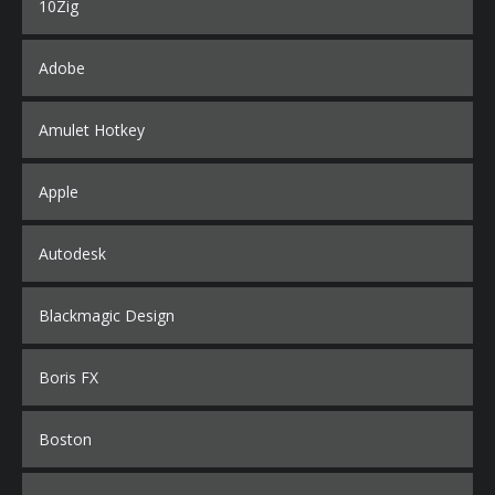
10Zig
Adobe
Amulet Hotkey
Apple
Autodesk
Blackmagic Design
Boris FX
Boston