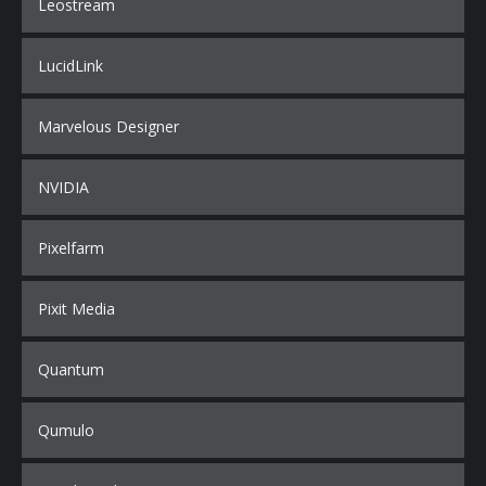
Leostream
LucidLink
Marvelous Designer
NVIDIA
Pixelfarm
Pixit Media
Quantum
Qumulo