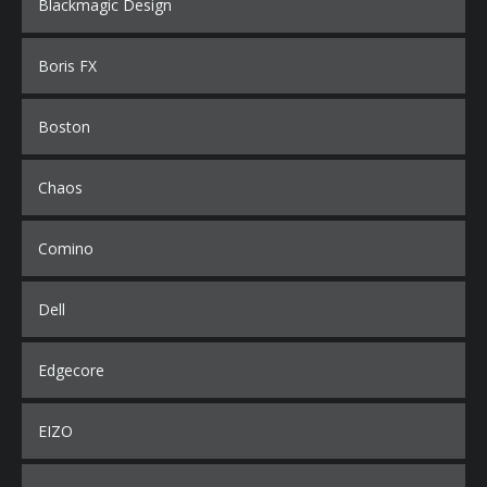
Blackmagic Design
Boris FX
Boston
Chaos
Comino
Dell
Edgecore
EIZO