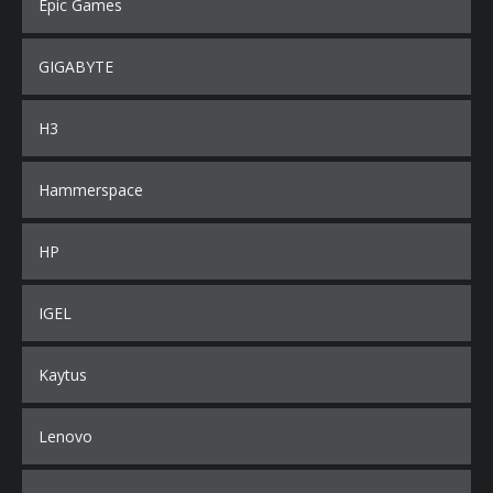
Epic Games
GIGABYTE
H3
Hammerspace
HP
IGEL
Kaytus
Lenovo