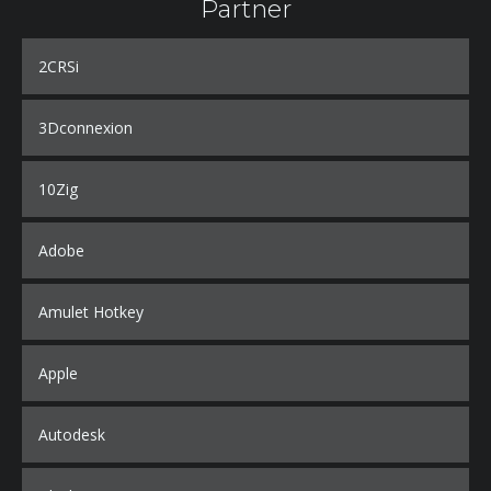
Partner
2CRSi
3Dconnexion
10Zig
Adobe
Amulet Hotkey
Apple
Autodesk