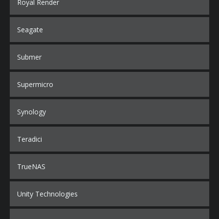
Royal Render
Seagate
Submer
Supermicro
Synology
Teradici
TrueNAS
Unity Technologies