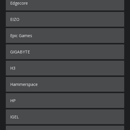
Edgecore
EIZO
Epic Games
GIGABYTE
H3
Hammerspace
HP
IGEL