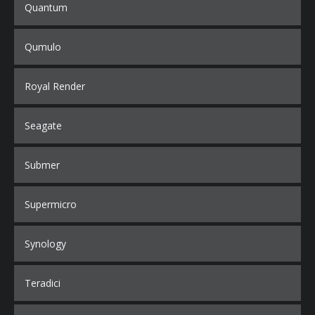
Quantum
Qumulo
Royal Render
Seagate
Submer
Supermicro
Synology
Teradici