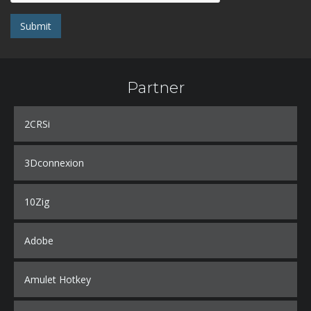
Submit
Partner
2CRSi
3Dconnexion
10Zig
Adobe
Amulet Hotkey