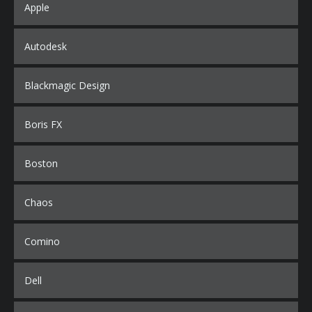
Apple
Autodesk
Blackmagic Design
Boris FX
Boston
Chaos
Comino
Dell