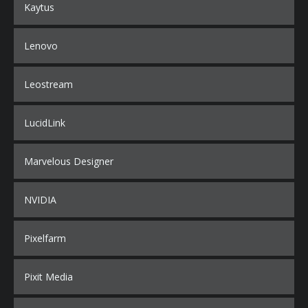
Kaytus
Lenovo
Leostream
LucidLink
Marvelous Designer
NVIDIA
Pixelfarm
Pixit Media