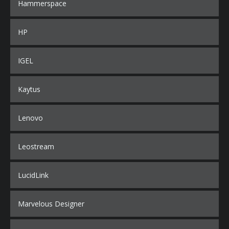
Hammerspace
HP
IGEL
Kaytus
Lenovo
Leostream
LucidLink
Marvelous Designer