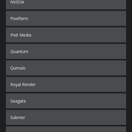
NVIDIA
Pixelfarm
Pixit Media
Quantum
Qumulo
Royal Render
Seagate
Submer