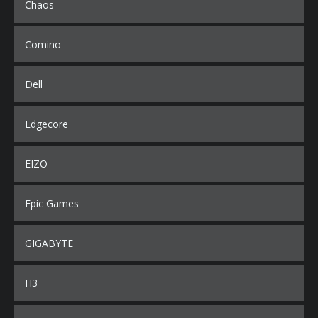
Chaos
Comino
Dell
Edgecore
EIZO
Epic Games
GIGABYTE
H3