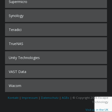
Supermicro
Synology
Teradici
TrueNAS
Unity Technologies
VAST Data
Wacom
Kontakt
|
Impressum
|
Datenschutz
|
AGBs
| © Copyright 2026 Escape
Technology
Visit us in the UK