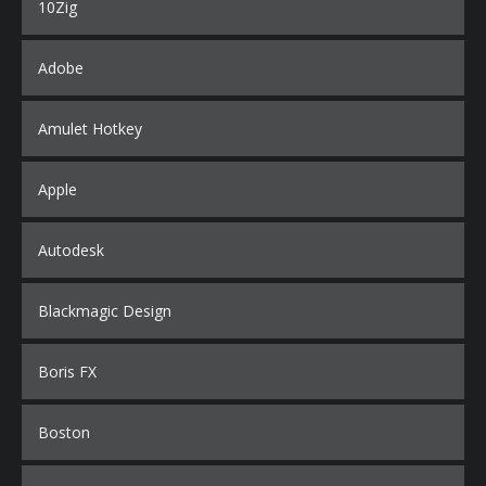
10Zig
Adobe
Amulet Hotkey
Apple
Autodesk
Blackmagic Design
Boris FX
Boston