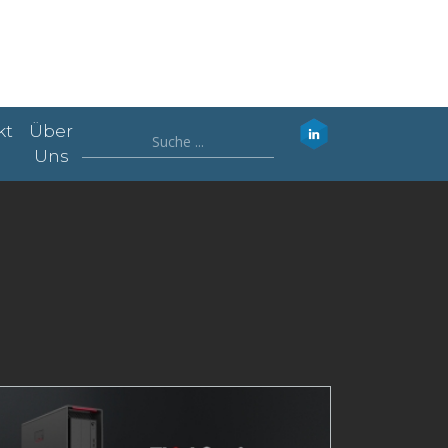
kt
Über
Uns