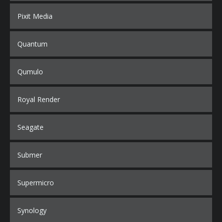
Pixit Media
Quantum
Qumulo
Royal Render
Seagate
Submer
Supermicro
Synology