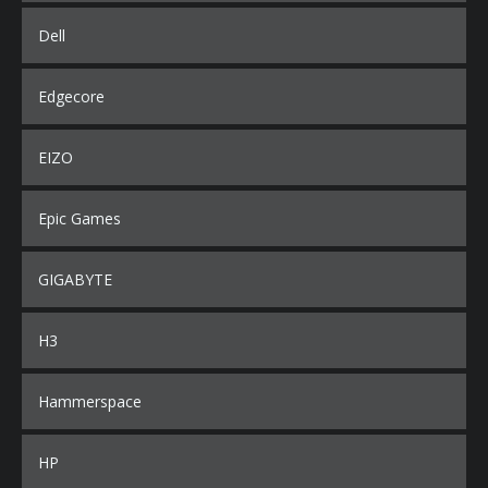
Dell
Edgecore
EIZO
Epic Games
GIGABYTE
H3
Hammerspace
HP