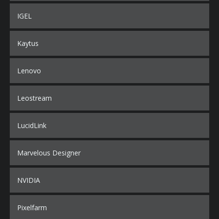
IGEL
Kaytus
Lenovo
Leostream
LucidLink
Marvelous Designer
NVIDIA
Pixelfarm