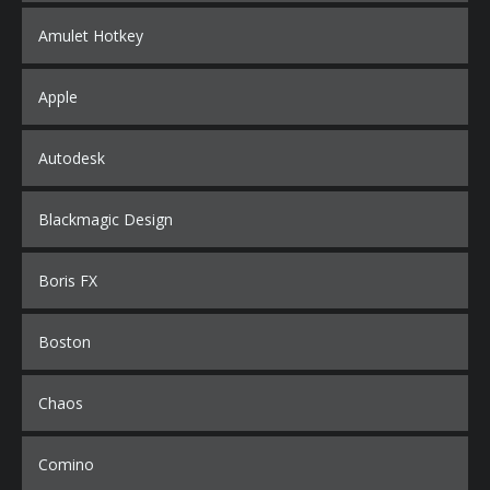
Amulet Hotkey
Apple
Autodesk
Blackmagic Design
Boris FX
Boston
Chaos
Comino