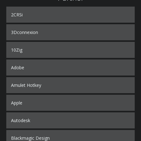
2CRSi
3Dconnexion
10Zig
Adobe
Amulet Hotkey
Apple
Autodesk
Blackmagic Design