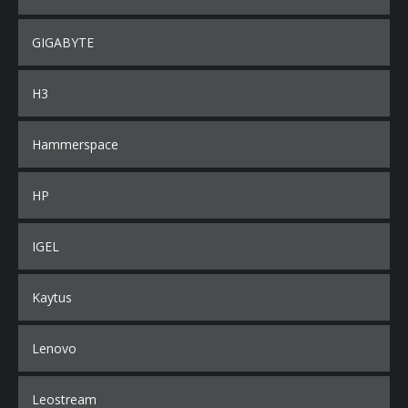
GIGABYTE
H3
Hammerspace
HP
IGEL
Kaytus
Lenovo
Leostream