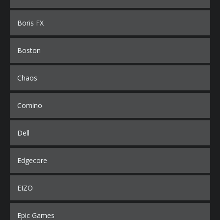
Boris FX
Boston
Chaos
Comino
Dell
Edgecore
EIZO
Epic Games