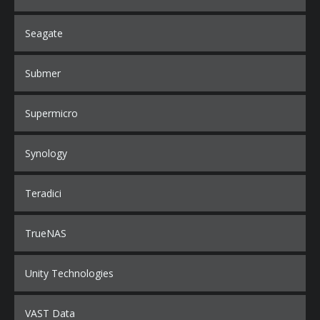
Seagate
Submer
Supermicro
Synology
Teradici
TrueNAS
Unity Technologies
VAST Data