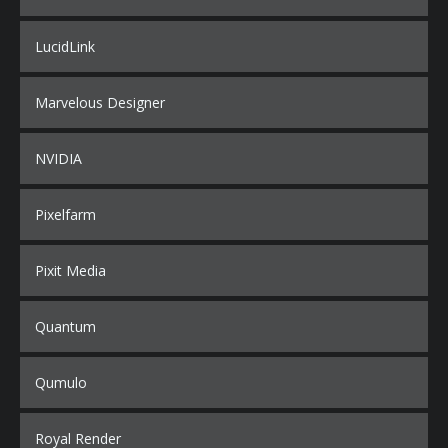
LucidLink
Marvelous Designer
NVIDIA
Pixelfarm
Pixit Media
Quantum
Qumulo
Royal Render