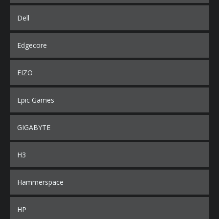
Dell
Edgecore
EIZO
Epic Games
GIGABYTE
H3
Hammerspace
HP