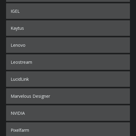
IGEL
Kaytus
Lenovo
Leostream
LucidLink
Marvelous Designer
NVIDIA
Pixelfarm