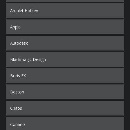
Amulet Hotkey
Apple
Autodesk
Blackmagic Design
Boris FX
Boston
Chaos
Comino