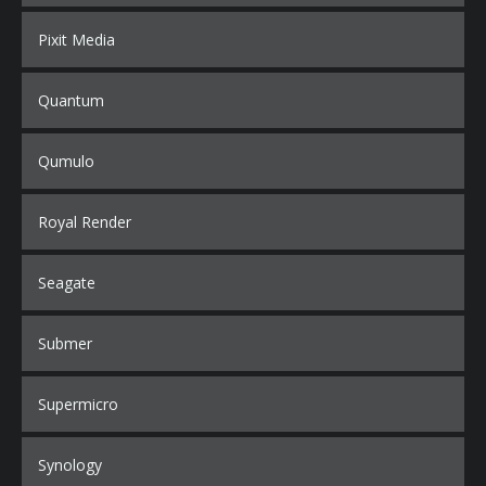
Pixit Media
Quantum
Qumulo
Royal Render
Seagate
Submer
Supermicro
Synology