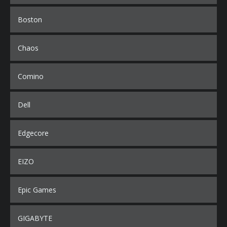
Boston
Chaos
Comino
Dell
Edgecore
EIZO
Epic Games
GIGABYTE