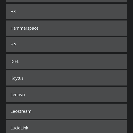
H3
Hammerspace
HP
IGEL
Kaytus
Lenovo
Leostream
LucidLink