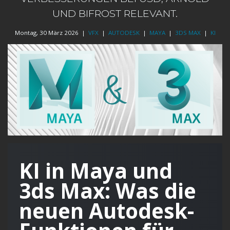
UND BIFROST RELEVANT.
Montag, 30 März 2026 |
VFX
|
AUTODESK
|
MAYA
|
3DS MAX
|
KI
KI in Maya und
3ds Max: Was die
neuen Autodesk-