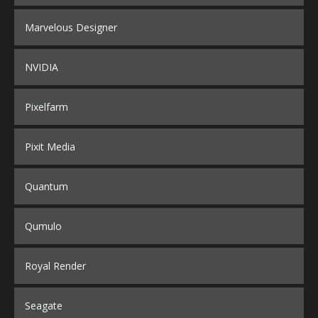
Marvelous Designer
NVIDIA
Pixelfarm
Pixit Media
Quantum
Qumulo
Royal Render
Seagate