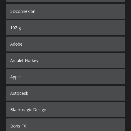
3Dconnexion
10Zig
Adobe
Amulet Hotkey
Apple
Autodesk
Blackmagic Design
Boris FX