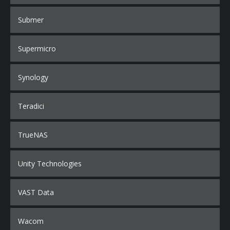
Submer
Supermicro
Synology
Teradici
TrueNAS
Unity Technologies
VAST Data
Wacom