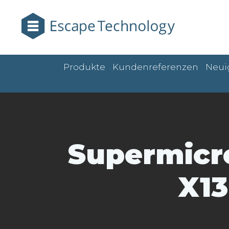
Produkte
Kundenreferenzen
Neui
Supermicro
X13