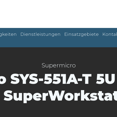
gkeiten
Dienstleistungen
Einsatzgebiete
Konta
Supermicro
 SYS-551A-T 5U
 SuperWorksta