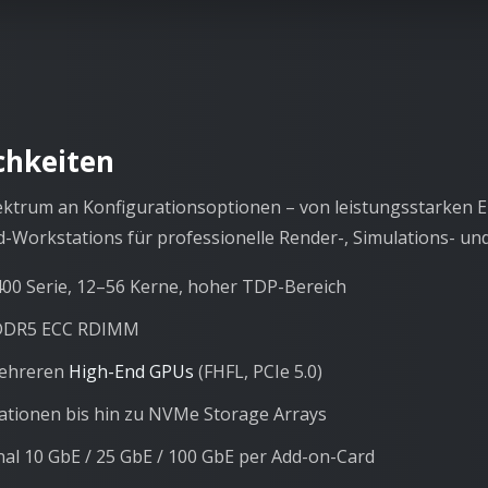
chkeiten
pektrum an Konfigurationsoptionen – von leistungsstarken Ei
-Workstations für professionelle Render-, Simulations- un
0 Serie, 12–56 Kerne, hoher TDP-Bereich
 DDR5 ECC RDIMM
mehreren
High-End GPUs
(FHFL, PCIe 5.0)
ionen bis hin zu NVMe Storage Arrays
al 10 GbE / 25 GbE / 100 GbE per Add-on-Card