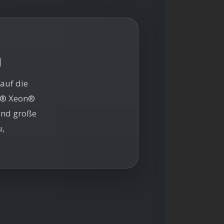
n
auf die
el® Xeon®
und große
u,