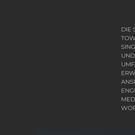
DIE 
TOW
SIN
UND 
UMF
ERW
ANS
ENGI
MED
WOR