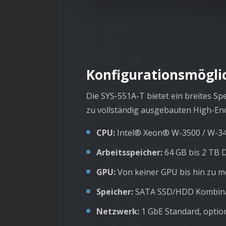
Konfigurationsmögli
Die SYS-551A-T bietet ein breites S
zu vollständig ausgebauten High-End
CPU:
Intel® Xeon® W-3500 / W-340
Arbeitsspeicher:
64 GB bis 2 TB
GPU:
Von keiner GPU bis hin zu 
Speicher:
SATA SSD/HDD Kombinat
Netzwerk:
1 GbE Standard, option