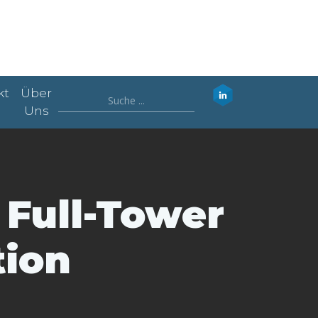
kt
Über
Uns
 Full-Tower
tion