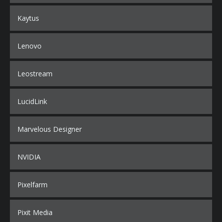
Kaytus
Lenovo
Leostream
LucidLink
Marvelous Designer
NVIDIA
Pixelfarm
Pixit Media