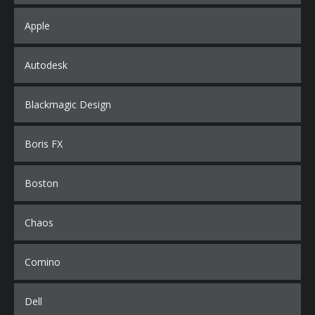
Apple
Autodesk
Blackmagic Design
Boris FX
Boston
Chaos
Comino
Dell