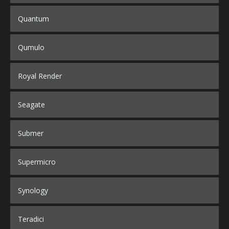
Quantum
Qumulo
Royal Render
Seagate
Submer
Supermicro
Synology
Teradici