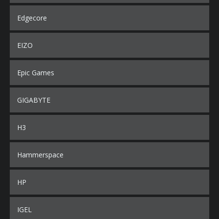
Edgecore
EIZO
Epic Games
GIGABYTE
H3
Hammerspace
HP
IGEL