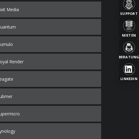
ixit Media
SUPPORT
uantum
MIETEN
umulo
BERATUN
oyal Render
eagate
LINKEDIN
ubmer
upermicro
ynology