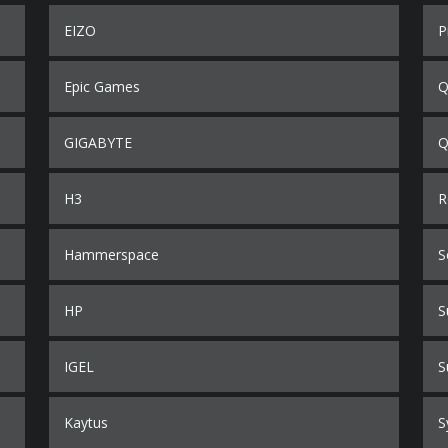
EIZO
P
Epic Games
Q
GIGABYTE
Q
H3
R
Hammerspace
S
HP
S
IGEL
S
Kaytus
S