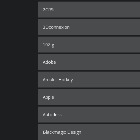
2CRSi
3Dconnexion
10Zig
Adobe
Amulet Hotkey
Apple
Autodesk
Blackmagic Design