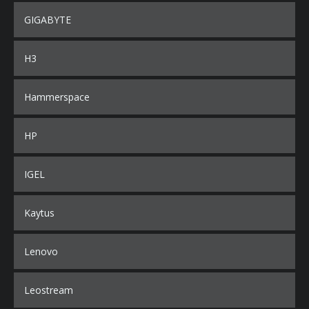
GIGABYTE
H3
Hammerspace
HP
IGEL
Kaytus
Lenovo
Leostream