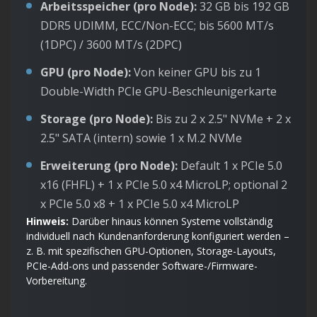
Arbeitsspeicher (pro Node):
32 GB bis 192 GB
DDR5 UDIMM, ECC/Non-ECC; bis 5600 MT/s
(1DPC) / 3600 MT/s (2DPC)
GPU (pro Node):
Von keiner GPU bis zu 1
Double-Width PCIe GPU-Beschleunigerkarte
Storage (pro Node):
Bis zu 2 x 2.5" NVMe + 2 x
2.5" SATA (intern) sowie 1 x M.2 NVMe
Erweiterung (pro Node):
Default 1 x PCIe 5.0
x16 (FHFL) + 1 x PCIe 5.0 x4 MicroLP; optional 2
x PCIe 5.0 x8 + 1 x PCIe 5.0 x4 MicroLP
Hinweis:
Darüber hinaus können Systeme vollständig
individuell nach Kundenanforderung konfiguriert werden –
z. B. mit spezifischen GPU-Optionen, Storage-Layouts,
PCIe-Add-ons und passender Software-/Firmware-
Vorbereitung.