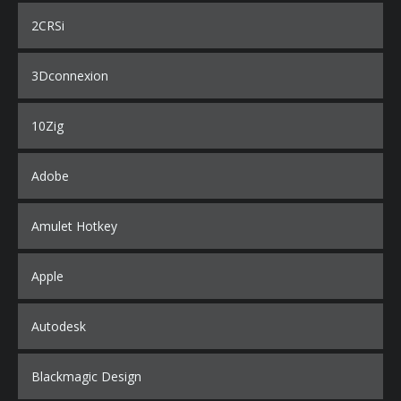
2CRSi
3Dconnexion
10Zig
Adobe
Amulet Hotkey
Apple
Autodesk
Blackmagic Design