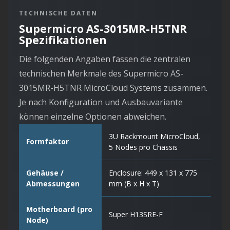
TECHNISCHE DATEN
Supermicro AS-3015MR-H5TNR
Spezifikationen
Die folgenden Angaben fassen die zentralen
technischen Merkmale des Supermicro AS-
3015MR-H5TNR MicroCloud Systems zusammen.
Je nach Konfiguration und Ausbauvariante
können einzelne Optionen abweichen.
3U Rackmount MicroCloud,
Formfaktor
5 Nodes pro Chassis
Gehäuse /
Enclosure: 449 x 131 x 775
Abmessungen
mm (B x H x T)
Motherboard (pro
Super H13SRE-F
Node)