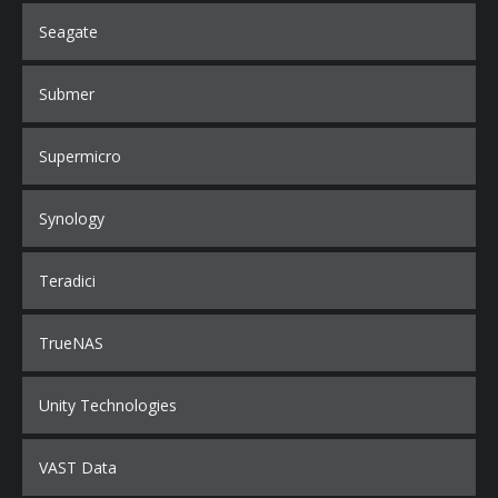
Seagate
Submer
Supermicro
Synology
Teradici
TrueNAS
Unity Technologies
VAST Data