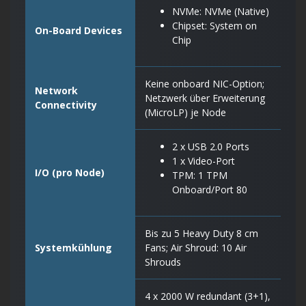
NVMe: NVMe (Native)
Chipset: System on
On-Board Devices
Chip
Keine onboard NIC-Option;
Network
Netzwerk über Erweiterung
Connectivity
(MicroLP) je Node
2 x USB 2.0 Ports
1 x Video-Port
I/O (pro Node)
TPM: 1 TPM
Onboard/Port 80
Bis zu 5 Heavy Duty 8 cm
Systemkühlung
Fans; Air Shroud: 10 Air
Shrouds
4 x 2000 W redundant (3+1),