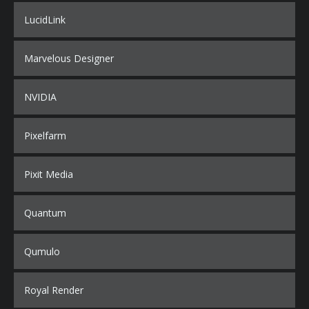
LucidLink
Marvelous Designer
NVIDIA
Pixelfarm
Pixit Media
Quantum
Qumulo
Royal Render