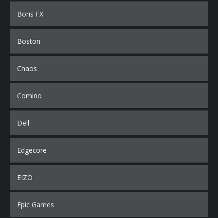
Boris FX
Boston
Chaos
Comino
Dell
Edgecore
EIZO
Epic Games