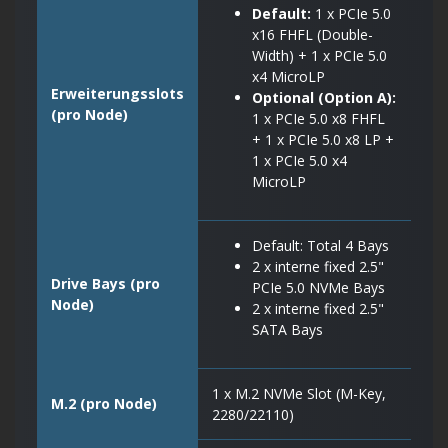
Default:
1 x PCIe 5.0
x16 FHFL (Double-
Width) + 1 x PCIe 5.0
x4 MicroLP
Erweiterungsslots
Optional (Option A):
(pro Node)
1 x PCIe 5.0 x8 FHFL
+ 1 x PCIe 5.0 x8 LP +
1 x PCIe 5.0 x4
MicroLP
Default: Total 4 Bays
2 x interne fixed 2.5"
Drive Bays (pro
PCIe 5.0 NVMe Bays
Node)
2 x interne fixed 2.5"
SATA Bays
1 x M.2 NVMe Slot (M-Key,
M.2 (pro Node)
2280/22110)