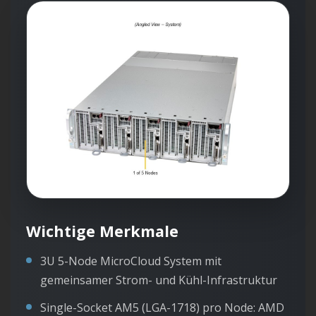
Wichtige Merkmale
3U 5-Node MicroCloud System mit
gemeinsamer Strom- und Kühl-Infrastruktur
Single-Socket AM5 (LGA-1718) pro Node: AMD