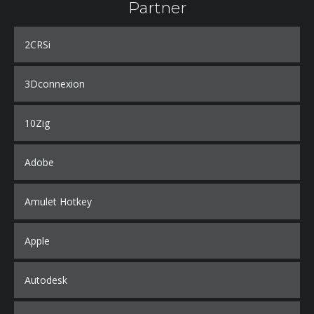
Partner
2CRSi
3Dconnexion
10Zig
Adobe
Amulet Hotkey
Apple
Autodesk