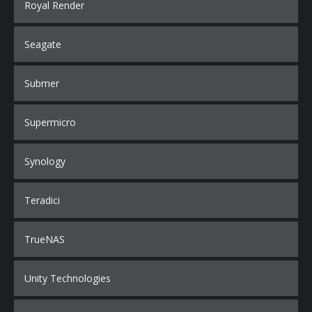
Royal Render
Seagate
Submer
Supermicro
Synology
Teradici
TrueNAS
Unity Technologies