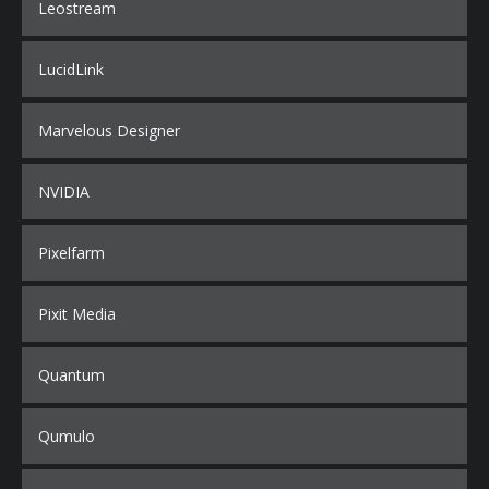
Leostream
LucidLink
Marvelous Designer
NVIDIA
Pixelfarm
Pixit Media
Quantum
Qumulo