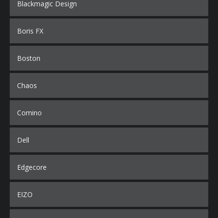
Blackmagic Design
Boris FX
Boston
Chaos
Comino
Dell
Edgecore
EIZO