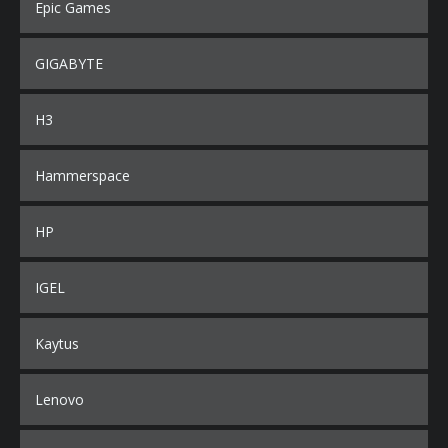
Epic Games
GIGABYTE
H3
Hammerspace
HP
IGEL
Kaytus
Lenovo