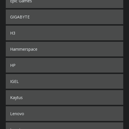
Epic Games
GIGABYTE
H3
Hammerspace
HP
IGEL
Kaytus
Lenovo