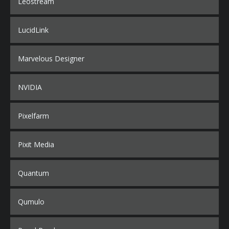
Leostream
LucidLink
Marvelous Designer
NVIDIA
Pixelfarm
Pixit Media
Quantum
Qumulo