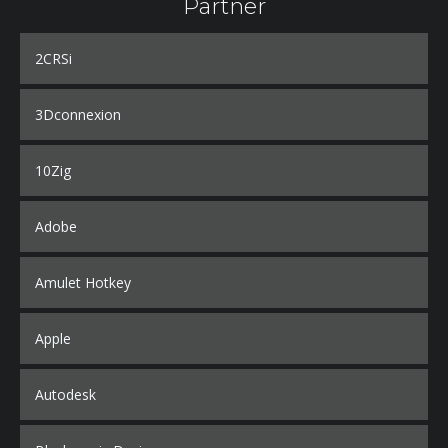
Partner
2CRSi
3Dconnexion
10Zig
Adobe
Amulet Hotkey
Apple
Autodesk