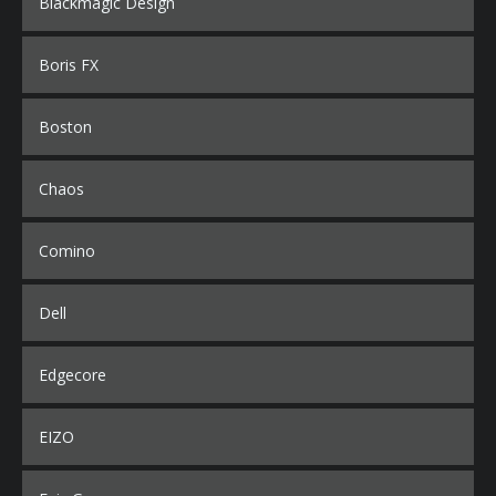
Blackmagic Design
Boris FX
Boston
Chaos
Comino
Dell
Edgecore
EIZO