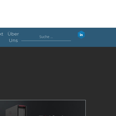
kt
Über
Uns