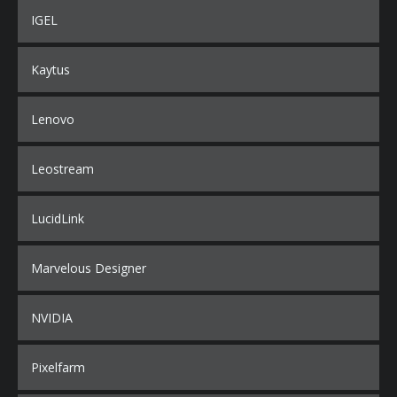
IGEL
Kaytus
Lenovo
Leostream
LucidLink
Marvelous Designer
NVIDIA
Pixelfarm