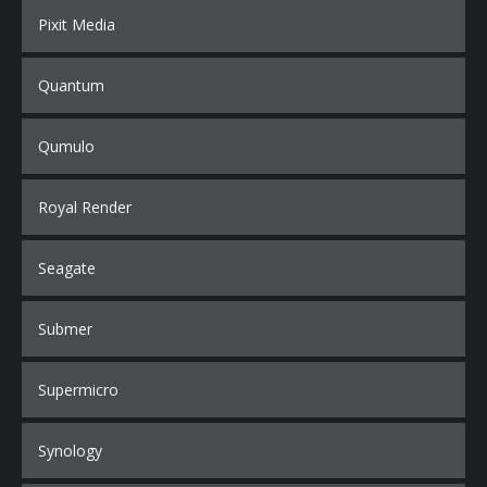
Pixit Media
Quantum
Qumulo
Royal Render
Seagate
Submer
Supermicro
Synology