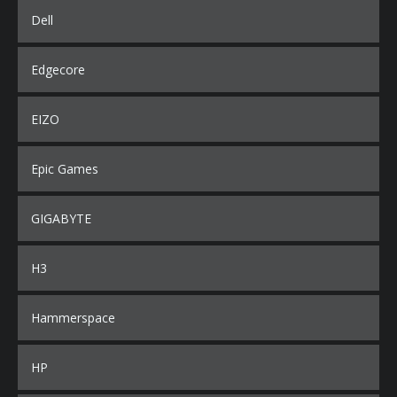
Dell
Edgecore
EIZO
Epic Games
GIGABYTE
H3
Hammerspace
HP