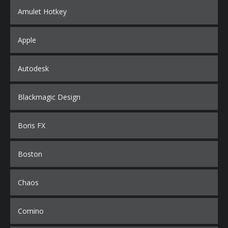
Amulet Hotkey
Apple
Autodesk
Blackmagic Design
Boris FX
Boston
Chaos
Comino