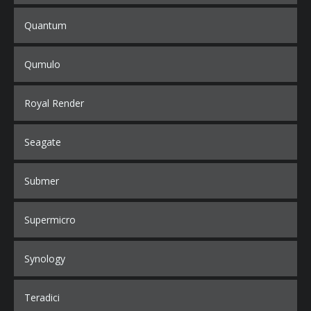
Quantum
Qumulo
Royal Render
Seagate
Submer
Supermicro
Synology
Teradici