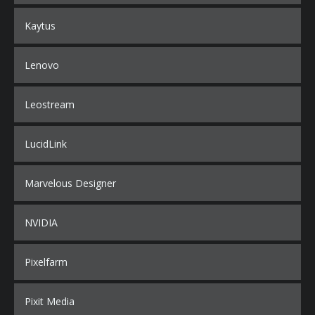
Kaytus
Lenovo
Leostream
LucidLink
Marvelous Designer
NVIDIA
Pixelfarm
Pixit Media