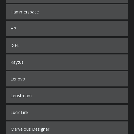
Hammerspace
HP
IGEL
Kaytus
Lenovo
Leostream
LucidLink
Marvelous Designer