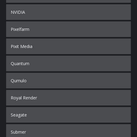
NVIDIA
Pixelfarm
Pixit Media
Quantum
Qumulo
Royal Render
Seagate
Submer