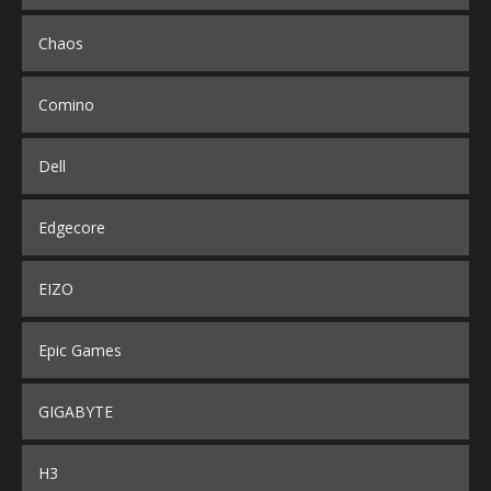
Chaos
Comino
Dell
Edgecore
EIZO
Epic Games
GIGABYTE
H3