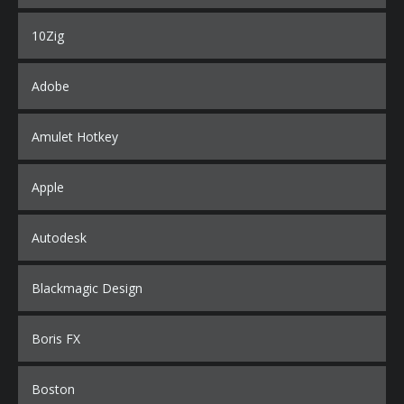
10Zig
Adobe
Amulet Hotkey
Apple
Autodesk
Blackmagic Design
Boris FX
Boston