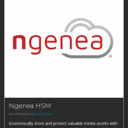
Ngenea HSM
Veröffentlicht in
Pixit Media
Economically store and protect valuable media assets with