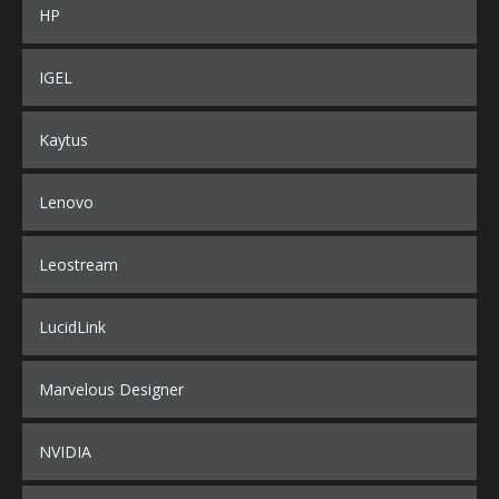
HP
IGEL
Kaytus
Lenovo
Leostream
LucidLink
Marvelous Designer
NVIDIA