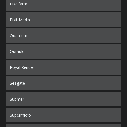
Pixelfarm
Pixit Media
Quantum
Qumulo
Royal Render
Seagate
Submer
Supermicro