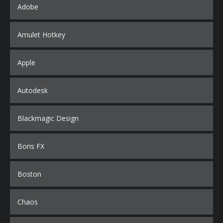
Adobe
Amulet Hotkey
Apple
Autodesk
Blackmagic Design
Boris FX
Boston
Chaos