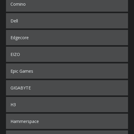
Comino
Dell
Edgecore
EIZO
Epic Games
GIGABYTE
H3
Hammerspace