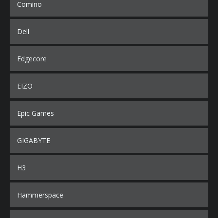
Comino
Dell
Edgecore
EIZO
Epic Games
GIGABYTE
H3
Hammerspace