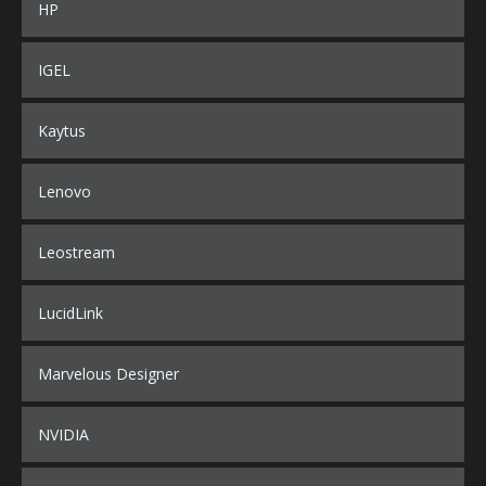
HP
IGEL
Kaytus
Lenovo
Leostream
LucidLink
Marvelous Designer
NVIDIA