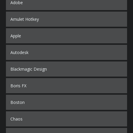
Adobe
Amulet Hotkey
Apple
Autodesk
Blackmagic Design
Boris FX
Boston
Chaos