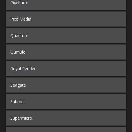
Pixelfarm
Pixit Media
Quantum
Qumulo
Royal Render
Seagate
Submer
Supermicro