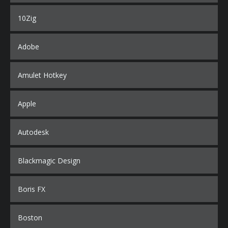
10Zig
Adobe
Amulet Hotkey
Apple
Autodesk
Blackmagic Design
Boris FX
Boston