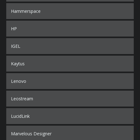
Hammerspace
HP
IGEL
Kaytus
Lenovo
Leostream
LucidLink
Marvelous Designer