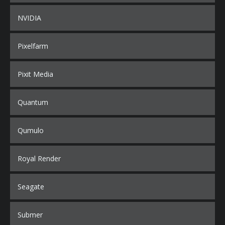
NVIDIA
Pixelfarm
Pixit Media
Quantum
Qumulo
Royal Render
Seagate
Submer