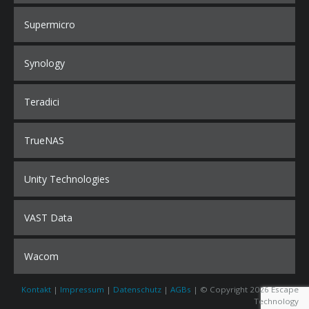
Supermicro
Synology
Teradici
TrueNAS
Unity Technologies
VAST Data
Wacom
Kontakt
|
Impressum
|
Datenschutz
|
AGBs
| © Copyright 2026 Escape
Technology