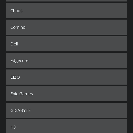
Chaos
Comino
Dell
Edgecore
EIZO
Epic Games
GIGABYTE
H3