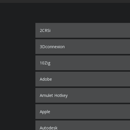
2CRSi
3Dconnexion
10Zig
Adobe
Amulet Hotkey
Apple
Autodesk