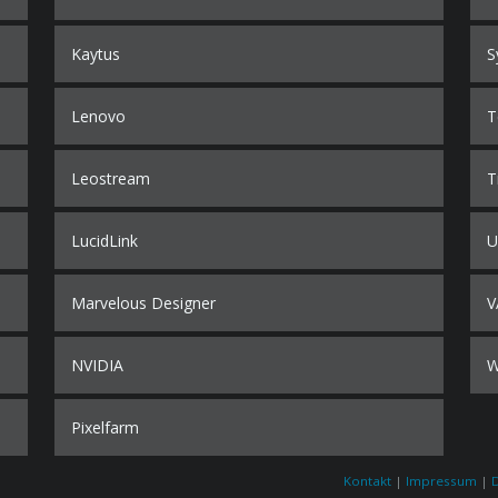
Kaytus
S
Lenovo
T
Leostream
T
LucidLink
U
Marvelous Designer
V
NVIDIA
Pixelfarm
Kontakt
|
Impressum
|