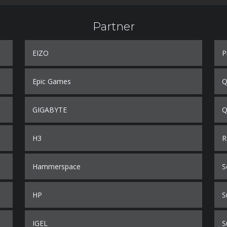
Partner
EIZO
P
Epic Games
Q
GIGABYTE
Q
H3
R
Hammerspace
S
HP
S
IGEL
S