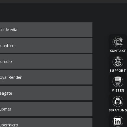
ixit Media
uantum
KONTAKT
umulo
SUPPORT
oyal Render
MIETEN
eagate
ubmer
BERATUN
upermicro