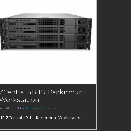
ZCentral 4R 1U Rackmount
Workstation
Veröffentlicht in
HP Legacy Produkte
HP ZCentral 4R 1U Rackmount Workstation