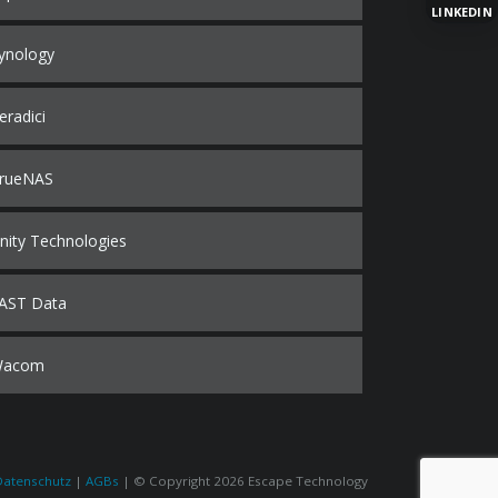
LINKEDIN
ynology
eradici
rueNAS
nity Technologies
AST Data
Wacom
Datenschutz
|
AGBs
| © Copyright 2026 Escape Technology