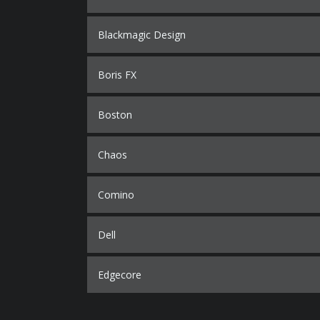
Blackmagic Design
Boris FX
Boston
Chaos
Comino
Dell
Edgecore